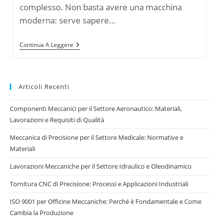
complesso. Non basta avere una macchina
moderna: serve sapere…
Parametri
Continua A Leggere
Di
Processo
Wire
EDM:
Come
Articoli Recenti
Ottimizzare
Corrente,
Tensione
Componenti Meccanici per il Settore Aeronautico: Materiali,
E
Lavorazioni e Requisiti di Qualità
Impulsi
Per
Meccanica di Precisione per il Settore Medicale: Normative e
Massima
Qualità
Materiali
E
Produttività
Lavorazioni Meccaniche per il Settore Idraulico e Oleodinamico
Tornitura CNC di Precisione: Processi e Applicazioni Industriali
ISO 9001 per Officine Meccaniche: Perché è Fondamentale e Come
Cambia la Produzione