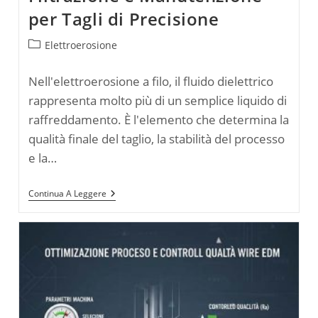
per Tagli di Precisione
Categoria
Elettroerosione
dell'articolo:
Nell'elettroerosione a filo, il fluido dielettrico
rappresenta molto più di un semplice liquido di
raffreddamento. È l'elemento che determina la
qualità finale del taglio, la stabilità del processo
e la…
Fluido
Continua A Leggere
Dielettrico
Nella
Wire
EDM:
Acqua
Deionizzata,
Filtrazione
E
Manutenzione
Per