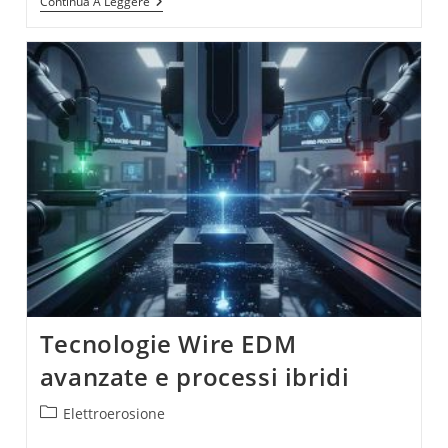
Taglio
Continua A Leggere
Profondo
E
Geometrie
Complesse
Con
Wire
EDM
Tecnologie Wire EDM
avanzate e processi ibridi
Categoria
Elettroerosione
dell'articolo: