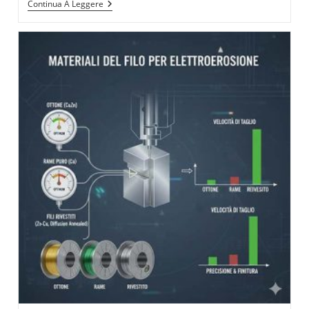
Elettroerosione
Continua A Leggere
A
Filo
E
Materiali
Avanzati:
Superleghe,
Acciai
Temprati
E
Materiali
Sinterizzati