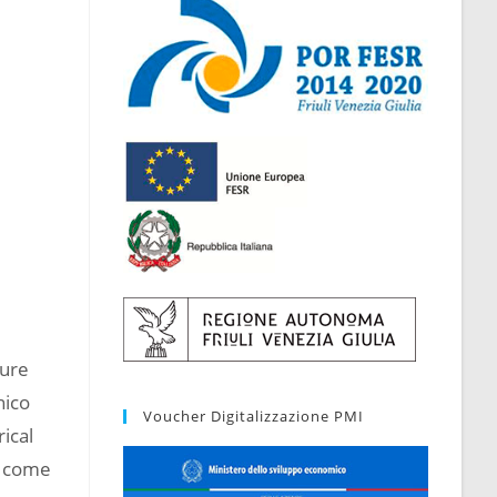
sure
nico
Voucher Digitalizzazione PMI
ical
i come