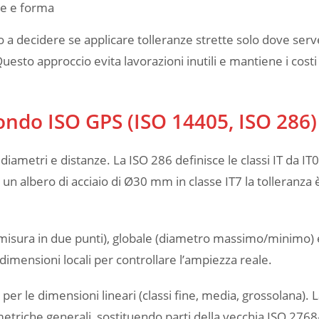
one e forma
no a decidere se applicare tolleranze strette solo dove serv
sto approccio evita lavorazioni inutili e mantiene i costi
ondo ISO GPS (ISO 14405, ISO 286)
iametri e distanze. La ISO 286 definisce le classi IT da IT
 un albero di acciaio di Ø30 mm in classe IT7 la tolleranza è
 (misura in due punti), globale (diametro massimo/minimo) 
 dimensioni locali per controllare l’ampiezza reale.
er le dimensioni lineari (classi fine, media, grossolana). 
triche generali, sostituendo parti della vecchia ISO 2768