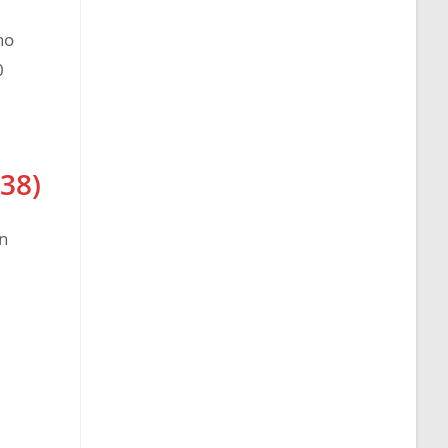
ho
0
38)
on