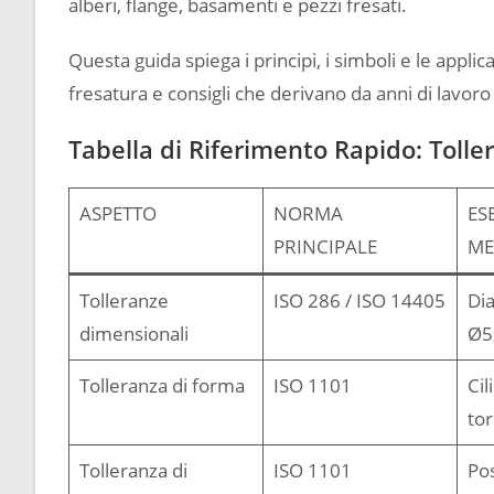
alberi, flange, basamenti e pezzi fresati.
Questa guida spiega i principi, i simboli e le appli
fresatura e consigli che derivano da anni di lavoro 
Tabella di Riferimento Rapido: Tolle
ASPETTO
NORMA
ES
PRINCIPALE
ME
Tolleranze
ISO 286 / ISO 14405
Di
dimensionali
Ø5
Tolleranza di forma
ISO 1101
Cil
tor
Tolleranza di
ISO 1101
Pos