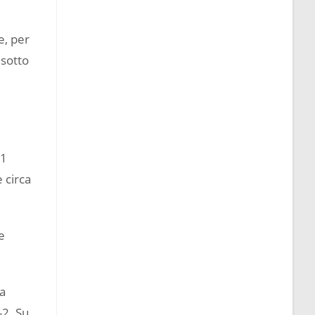
e, per
 sotto
01
 circa
e
La
-2. Su