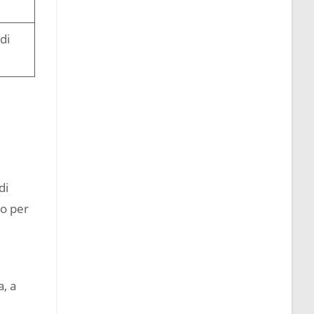
di
di
io per
, a