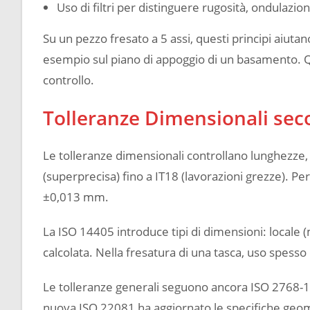
Uso di filtri per distinguere rugosità, ondulazi
Su un pezzo fresato a 5 assi, questi principi aiuta
esempio sul piano di appoggio di un basamento. Que
controllo.
Tolleranze Dimensionali sec
Le tolleranze dimensionali controllano lunghezze, d
(superprecisa) fino a IT18 (lavorazioni grezze). Per
±0,013 mm.
La ISO 14405 introduce tipi di dimensioni: locale
calcolata. Nella fresatura di una tasca, uso spesso
Le tolleranze generali seguono ancora ISO 2768-1 p
nuova ISO 22081 ha aggiornato le specifiche geome