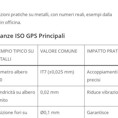
cazioni pratiche su metalli, con numeri reali, esempi dalla
in officina.
ranze ISO GPS Principali
EMPIO TIPICO SU
VALORE COMUNE
IMPATTO PRAT
TALLI
ametro albero
IT7 (±0,025 mm)
Accoppiamenti
0
precisi
indricità su albero
0,02 mm
Riduce vibrazio
nito
izione fori su
Ø0,1 mm
Garantisce