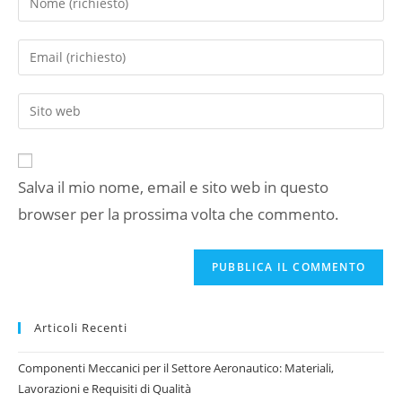
il
tuo
Inserisci
nome
il
o
tuo
Inserisci
nome
indirizzo
l'URL
utente
email
del
per
per
sito
commentare
commentare
Salva il mio nome, email e sito web in questo
web
browser per la prossima volta che commento.
(facoltativo)
Articoli Recenti
Componenti Meccanici per il Settore Aeronautico: Materiali,
Lavorazioni e Requisiti di Qualità