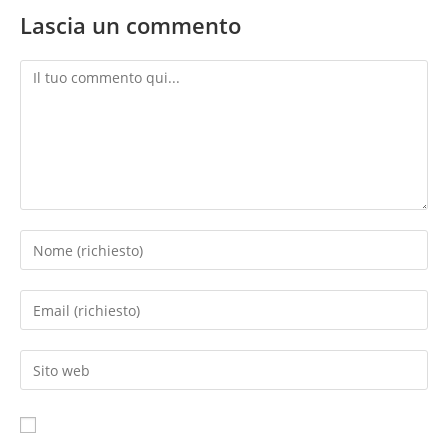
Lascia un commento
Commento
Inserisci
il
tuo
Inserisci
nome
il
o
tuo
Inserisci
nome
indirizzo
l'URL
utente
email
del
per
per
sito
commentare