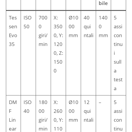
bile
Tes
ISO
700
X:
Ø10
40
140
5
sen
50
0
350
00
qui
0
assi
Evo
giri/
0, Y:
mm
ntali
mm
con
35
min
120
tinu
0, Z:
i
150
sull
0
a
test
a
DM
ISO
180
X:
Ø10
12
–
5
F
40
00
260
00
qui
assi
Lin
giri/
0, Y:
mm
ntali
con
ear
min
110
tinu