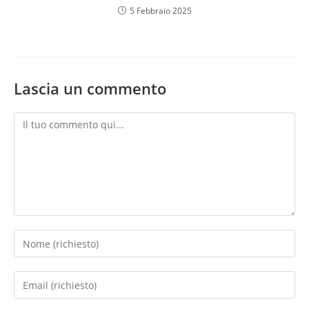
5 Febbraio 2025
Lascia un commento
Commento
Inserisci
il
tuo
Inserisci
nome
il
o