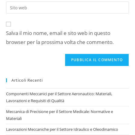
tuo
Inserisci
nome
indirizzo
l'URL
utente
email
del
per
per
sito
commentare
commentare
Salva il mio nome, email e sito web in questo
web
browser per la prossima volta che commento.
(facoltativo)
Articoli Recenti
Componenti Meccanici per il Settore Aeronautico: Materiali,
Lavorazioni e Requisiti di Qualità
Meccanica di Precisione per il Settore Medicale: Normative e
Materiali
Lavorazioni Meccaniche per il Settore Idraulico e Oleodinamico