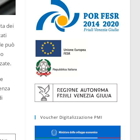
ta dei
ati
ale può
so
zate.
ne
tenza
di
Voucher Digitalizzazione PMI