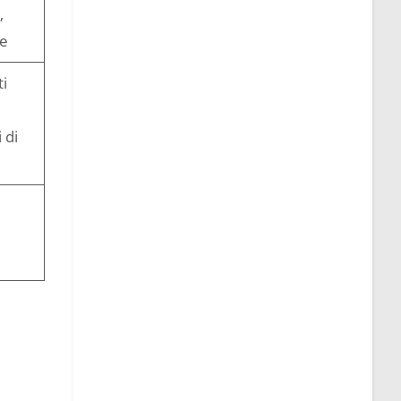
,
le
i
 di