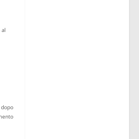
 al
a dopo
amento