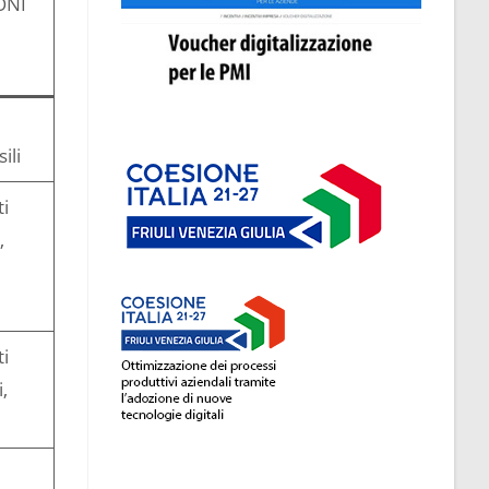
ONI
ili
i
,
i
,