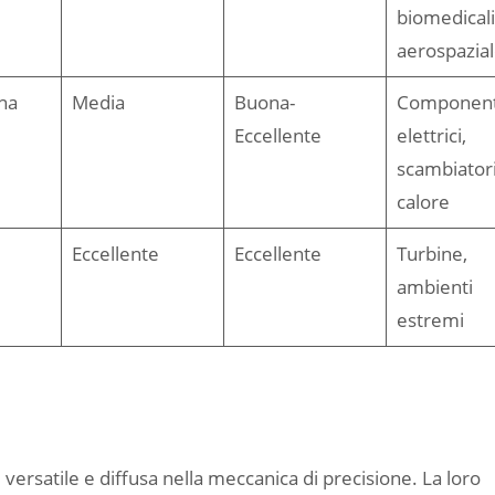
biomedicali
aerospazia
na
Media
Buona-
Component
Eccellente
elettrici,
scambiatori
calore
Eccellente
Eccellente
Turbine,
ambienti
estremi
ù versatile e diffusa nella meccanica di precisione. La loro