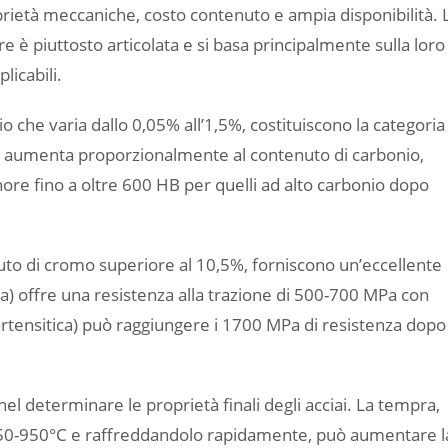
prietà meccaniche, costo contenuto e ampia disponibilità. 
tore è piuttosto articolata e si basa principalmente sulla loro
licabili.
o che varia dallo 0,05% all’1,5%, costituiscono la categoria
zza aumenta proporzionalmente al contenuto di carbonio,
nore fino a oltre 600 HB per quelli ad alto carbonio dopo
nuto di cromo superiore al 10,5%, forniscono un’eccellente
ca) offre una resistenza alla trazione di 500-700 MPa con
rtensitica) può raggiungere i 1700 MPa di resistenza dopo
el determinare le proprietà finali degli acciai. La tempra,
 750-950°C e raffreddandolo rapidamente, può aumentare l