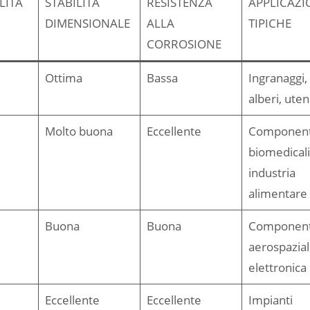
LITÀ
STABILITÀ
RESISTENZA
APPLICAZI
DIMENSIONALE
ALLA
TIPICHE
CORROSIONE
Ottima
Bassa
Ingranaggi,
alberi, utens
Molto buona
Eccellente
Component
biomedicali
industria
alimentare
Buona
Buona
Component
aerospaziali
elettronica
Eccellente
Eccellente
Impianti