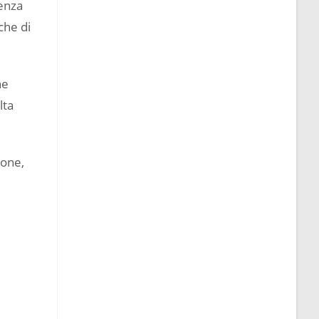
tenza
che di
he
lta
ione,