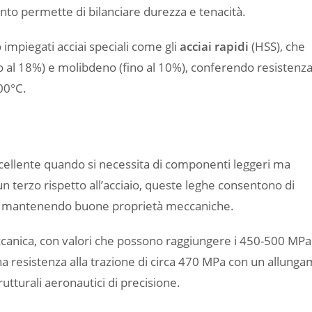
nto permette di bilanciare durezza e tenacità.
impiegati acciai speciali come gli
acciai rapidi
(HSS), che
 al 18%) e molibdeno (fino al 10%), conferendo resistenza
00°C.
cellente quando si necessita di componenti leggeri ma
 un terzo rispetto all’acciaio, queste leghe consentono di
eso mantenendo buone proprietà meccaniche.
ccanica, con valori che possono raggiungere i 450-500 MP
a resistenza alla trazione di circa 470 MPa con un allung
tturali aeronautici di precisione.