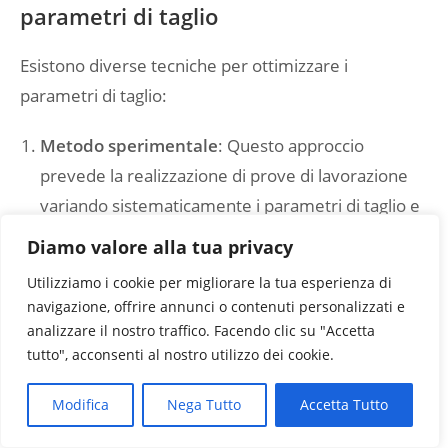
parametri di taglio
Esistono diverse tecniche per ottimizzare i
parametri di taglio:
Metodo sperimentale
: Questo approccio
prevede la realizzazione di prove di lavorazione
variando sistematicamente i parametri di taglio e
valutando i risultati in termini di qualità, durata
Diamo valore alla tua privacy
dell’utensile e produttività.
Utilizziamo i cookie per migliorare la tua esperienza di
Utilizzo di software CAM
: I moderni software
navigazione, offrire annunci o contenuti personalizzati e
CAM (Computer-Aided Manufacturing) offrono
analizzare il nostro traffico. Facendo clic su "Accetta
funzionalità di ottimizzazione dei parametri di
tutto", acconsenti al nostro utilizzo dei cookie.
taglio basate su algoritmi avanzati e database di
Modifica
Nega Tutto
Accetta Tutto
materiali e utensili.
Analisi dei dati di lavorazione
: L’analisi dei dati