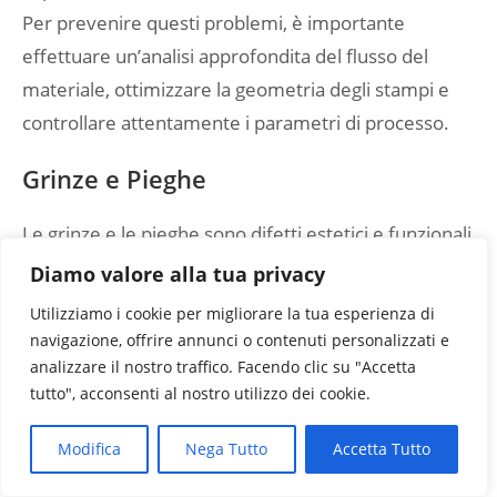
Per prevenire questi problemi, è importante
effettuare un’analisi approfondita del flusso del
materiale, ottimizzare la geometria degli stampi e
controllare attentamente i parametri di processo.
Grinze e Pieghe
Le grinze e le pieghe sono difetti estetici e funzionali
che si manifestano come ondulazioni o piegature
Diamo valore alla tua privacy
indesiderate sulla superficie del pezzo imbutito.
Utilizziamo i cookie per migliorare la tua esperienza di
Possono essere causate da una distribuzione non
navigazione, offrire annunci o contenuti personalizzati e
uniforme degli sforzi, da una lubrificazione
analizzare il nostro traffico. Facendo clic su "Accetta
tutto", acconsenti al nostro utilizzo dei cookie.
inadeguata o da una pressione eccessiva del
premilamiera. Per evitare grinze e pieghe, è
Modifica
Nega Tutto
Accetta Tutto
necessario ottimizzare la geometria degli stampi,