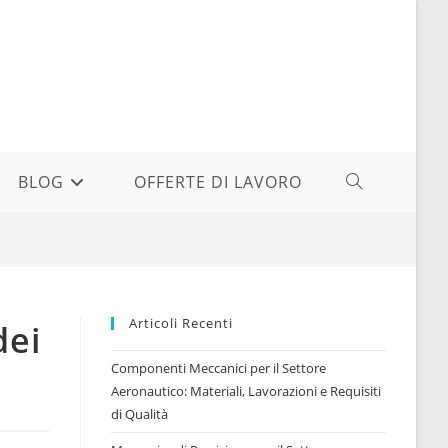
BLOG
OFFERTE DI LAVORO
ATTIVA/DISAT
LA
RICERCA
Articoli Recenti
dei
SUL
Componenti Meccanici per il Settore
Aeronautico: Materiali, Lavorazioni e Requisiti
di Qualità
SITO