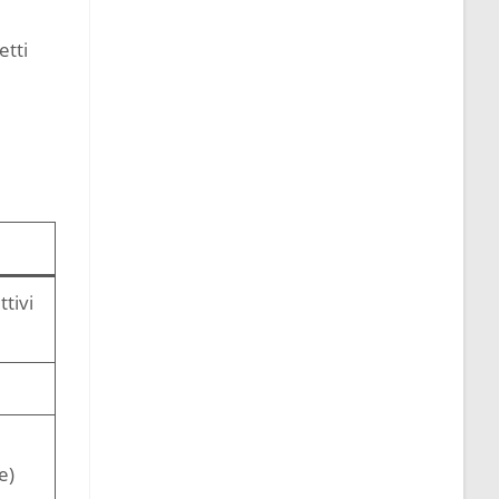
etti
tivi
e)