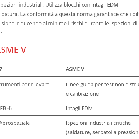
pezioni industriali. Utilizza blocchi con intagli
EDM
aldatura. La conformità a questa norma garantisce che i dif
sione, riducendo al minimo i rischi durante le ispezioni di
e
.
ASME V
7
ASME V
trumenti per rilevare
Linee guida per test non distrut
e calibrazione
 (FBH)
Intagli EDM
Aerospaziale
Ispezioni industriali critiche
(saldature, serbatoi a pression