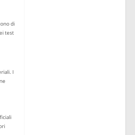
tono di
ei test
iali. I
one
iciali
ori