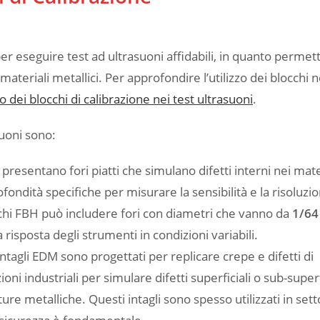
per eseguire test ad ultrasuoni affidabili, in quanto permet
 materiali metallici. Per approfondire l’utilizzo dei blocchi n
o dei blocchi di calibrazione nei test ultrasuoni
.
asuoni sono:
 presentano fori piatti che simulano difetti interni nei mater
fondità specifiche per misurare la sensibilità e la risoluzi
occhi FBH può includere fori con diametri che vanno da
1/64
 risposta degli strumenti in condizioni variabili​.
 intagli EDM sono progettati per replicare crepe e difetti di
oni industriali per simulare difetti superficiali o sub-superf
re metalliche. Questi intagli sono spesso utilizzati in sett