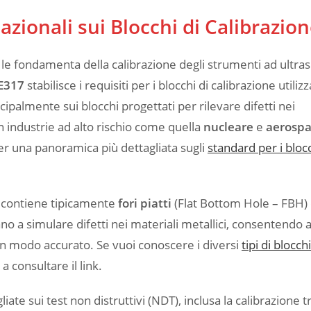
zionali sui Blocchi di Calibrazio
e fondamenta della calibrazione degli strumenti ad ultra
E317
stabilisce i requisiti per i blocchi di calibrazione utilizz
ipalmente sui blocchi progettati per rilevare difetti nei
n industrie ad alto rischio come quella
nucleare
e
aerospa
r una panoramica più dettagliata sugli
standard per i blocc
7 contiene tipicamente
fori piatti
(Flat Bottom Hole – FBH) 
no a simulare difetti nei materiali metallici, consentendo a
à in modo accurato. Se vuoi conoscere i diversi
tipi di blocch
 a consultare il link.
liate sui test non distruttivi (NDT), inclusa la calibrazione 