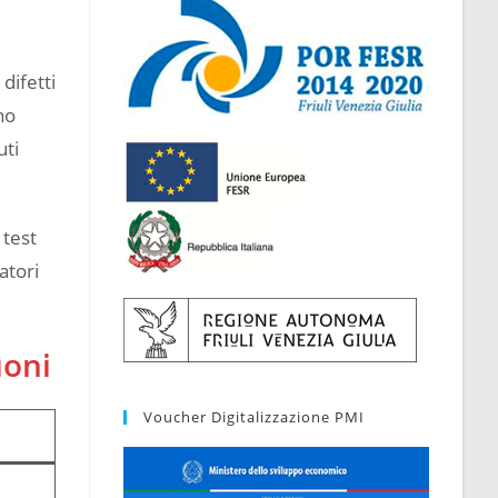
difetti
no
uti
 test
atori
uoni
Voucher Digitalizzazione PMI