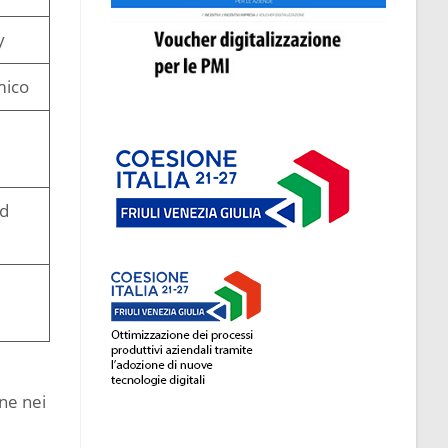
y
mico
ad
one nei