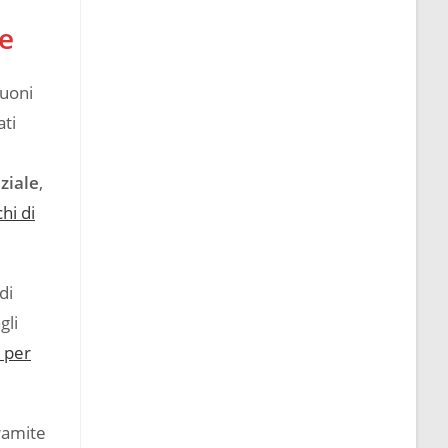
ne
suoni
ati
ziale
,
hi di
di
gli
i per
tramite