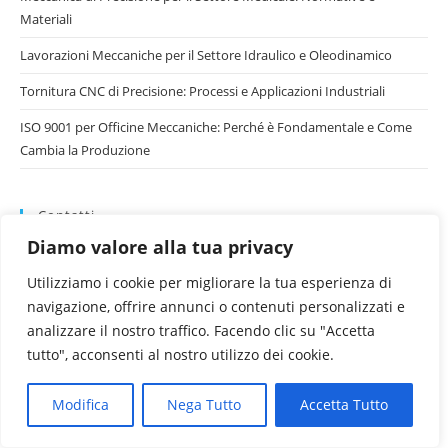
Materiali
Lavorazioni Meccaniche per il Settore Idraulico e Oleodinamico
Tornitura CNC di Precisione: Processi e Applicazioni Industriali
ISO 9001 per Officine Meccaniche: Perché è Fondamentale e Come
Cambia la Produzione
Contatti
Diamo valore alla tua privacy
Tel: 0427 71401
Fax: 0427 733072
Utilizziamo i cookie per migliorare la tua esperienza di
email: pauletta.bruno@gmail.com
navigazione, offrire annunci o contenuti personalizzati e
analizzare il nostro traffico. Facendo clic su "Accetta
tutto", acconsenti al nostro utilizzo dei cookie.
Bando Por Fesr
Modifica
Nega Tutto
Accetta Tutto