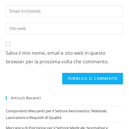
tuo
Inserisci
nome
il
o
tuo
Inserisci
nome
indirizzo
l'URL
utente
email
del
per
per
sito
commentare
commentare
Salva il mio nome, email e sito web in questo
web
browser per la prossima volta che commento.
(facoltativo)
Articoli Recenti
Componenti Meccanici per il Settore Aeronautico: Materiali,
Lavorazioni e Requisiti di Qualità
Meccanica di Precisione per il Settore Medicale: Normative e