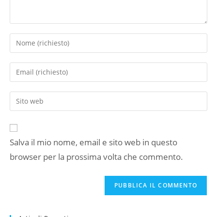
Inserisci
il
tuo
Inserisci
nome
il
o
tuo
Inserisci
nome
indirizzo
l'URL
utente
email
del
per
per
sito
commentare
commentare
Salva il mio nome, email e sito web in questo
web
browser per la prossima volta che commento.
(facoltativo)