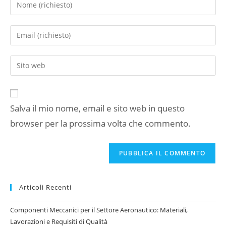
Inserisci
il
tuo
Inserisci
nome
il
o
tuo
Inserisci
nome
indirizzo
l'URL
utente
email
del
per
per
sito
commentare
commentare
Salva il mio nome, email e sito web in questo
web
browser per la prossima volta che commento.
(facoltativo)
Articoli Recenti
Componenti Meccanici per il Settore Aeronautico: Materiali,
Lavorazioni e Requisiti di Qualità